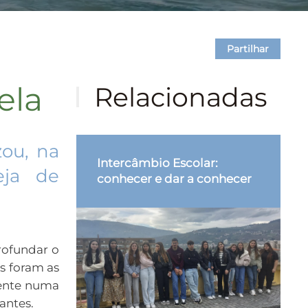
Partilhar
ela
Relacionadas
zou, na
Intercâmbio Escolar:
eja de
conhecer e dar a conhecer
rofundar o
s foram as
tente numa
antes.