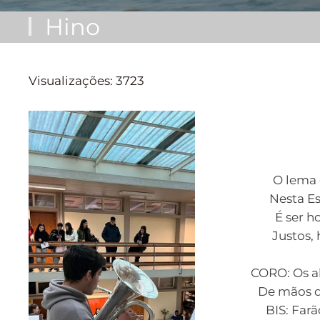
Hino
Visualizações: 3723
O lema 
Nesta Es
É ser h
Justos, 
CORO: Os al
De mãos d
BIS: Farã