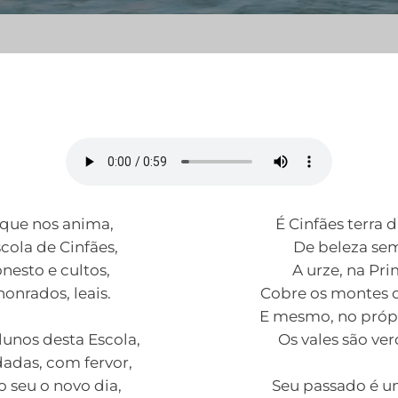
que nos anima,
É Cinfães terra 
cola de Cinfães,
De beleza sem
onesto e cultos,
A urze, na Pri
honrados, leais.
Cobre os montes 
E mesmo, no própr
unos desta Escola,
Os vales são ver
adas, com fervor,
o seu o novo dia,
Seu passado é u