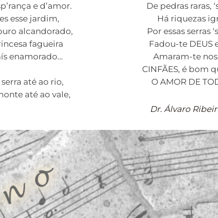
sp’rança e d’amor.
De pedras raras, 
es esse jardim,
Há riquezas i
ouro alcandorado,
Por essas serras 
rincesa fagueira
Fadou-te DEUS 
ís enamorado…
Amaram-te noss
CINFÃES, é bom q
serra até ao rio,
O AMOR DE TO
onte até ao vale,
Dr. Álvaro Ribeir