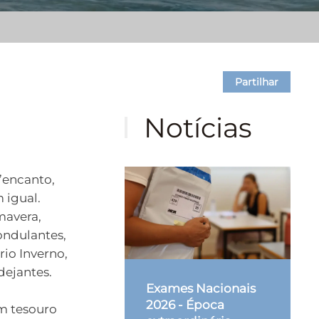
Partilhar
Notícias
d’encanto,
 igual.
mavera,
ondulantes,
io Inverno,
dejantes.
Exames Nacionais
2026 - Época
m tesouro