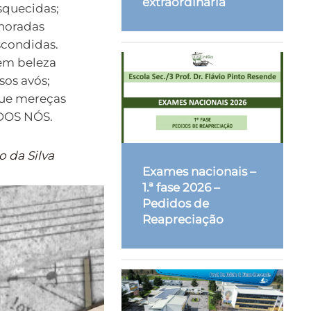
extraordinária
‘squecidas;
gnoradas
‘scondidas.
em beleza
os avós;
ue mereças
DOS NÓS.
o da Silva
Exames nacionais –
1.ª fase 2026 –
Pedidos de
Reapreciação