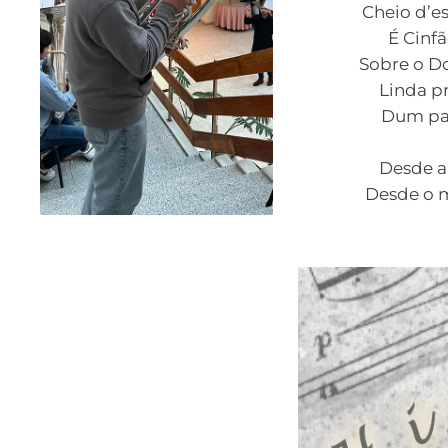
Cheio d’e
É Cinfã
Sobre o D
Linda p
Dum pa
Desde a 
Desde o m