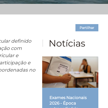
Partilhar
Notícias
ular definido
mação com
icular e
rticipação e
 coordenadas no
Exames Nacionais
2026 - Época