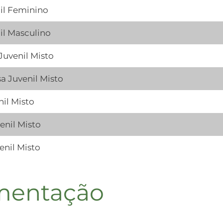
nil Feminino
il Masculino
uvenil Misto
a Juvenil Misto
il Misto
enil Misto
enil Misto
entação