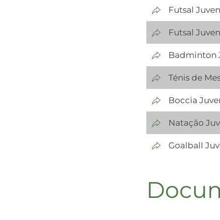
Futsal Juve
Futsal Juven
Badminton J
Ténis de Mes
Boccia Juven
Natação Juv
Goalball Juv
Docum