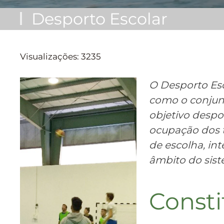
Desporto Escolar
Visualizações: 3235
O Desporto Esc
como o conjunt
objetivo despo
ocupação dos t
de escolha, in
âmbito do sist
Consti