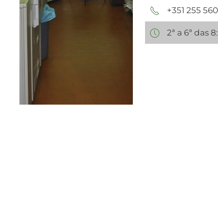
+351 255 560
2ª a 6ª das 8