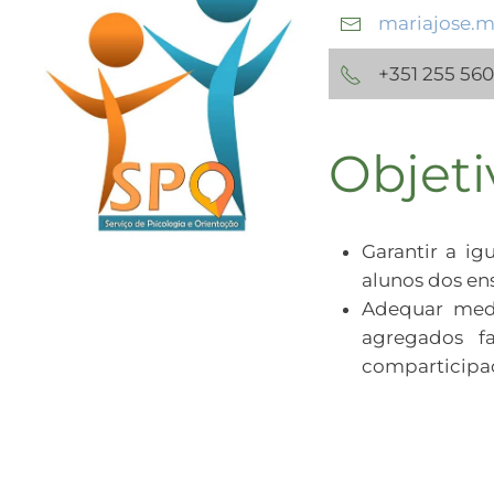
mariajose.m
+351 255 560
Objeti
Garantir a ig
alunos dos en
Adequar medi
agregados f
comparticipaç