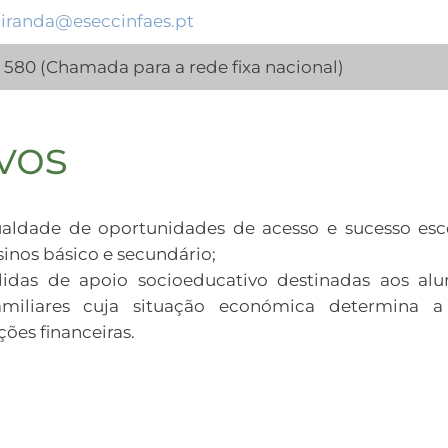
iranda@eseccinfaes.pt
 580 (Chamada para a rede fixa nacional)
vos
ualdade de oportunidades de acesso e sucesso esc
sinos básico e secundário;
das de apoio socioeducativo destinadas aos alu
amiliares cuja situação económica determina a
ões financeiras.