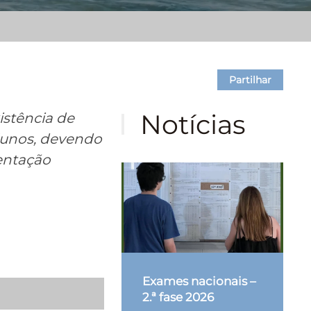
Partilhar
Notícias
istência de
lunos, devendo
ientação
o
Exames nacionais –
2.ª fase 2026