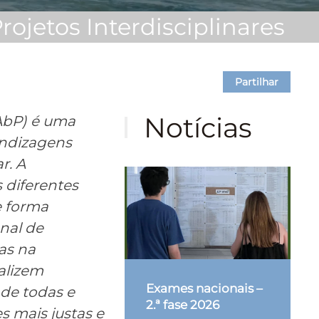
ojetos Interdisciplinares
Partilhar
Notícias
AbP) é uma
endizagens
r. A
 diferentes
e forma
onal de
as na
alizem
Exames nacionais –
 de todas e
2.ª fase 2026
s mais justas e