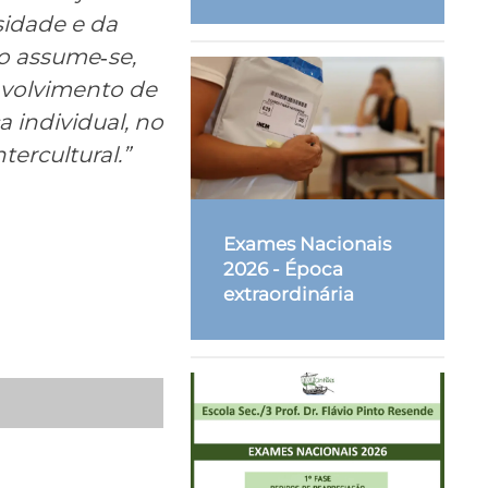
sidade e da
o assume‐se,
nvolvimento de
 individual, no
tercultural.”
Exames Nacionais
2026 - Época
extraordinária